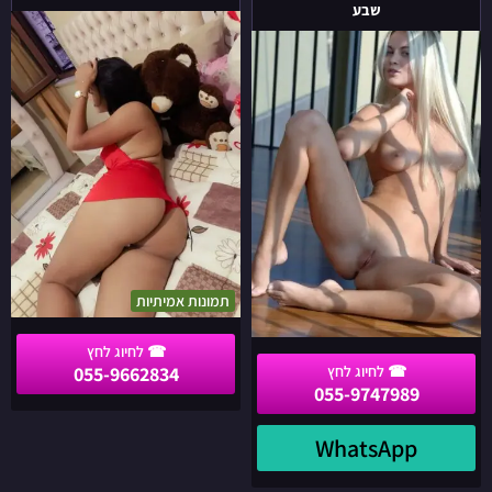
הצעירה
בצפון
שבע
הכי
בתמונות
יפה
אמיתיות
מחכה
בבאר
שבע
תמונות אמיתיות
055-9662834
055-9747989
WhatsApp