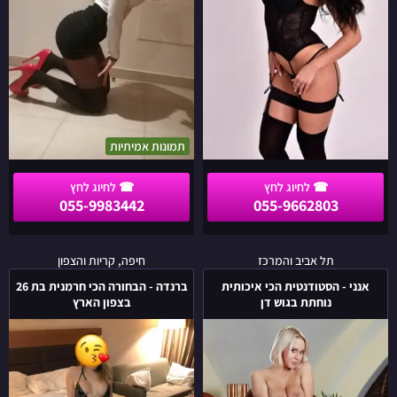
תמונות אמיתיות
055-9983442
055-9662803
אנני
ברנדה
תל אביב והמרכז
חיפה, קריות והצפון
-
-
אנני - הסטודנטית הכי איכותית
ברנדה - הבחורה הכי חרמנית בת 26
הסטודנטית
הבחורה
נוחתת בגוש דן
בצפון הארץ
הכי
הכי
איכותית
חרמנית
נוחתת
בת
בגוש
26