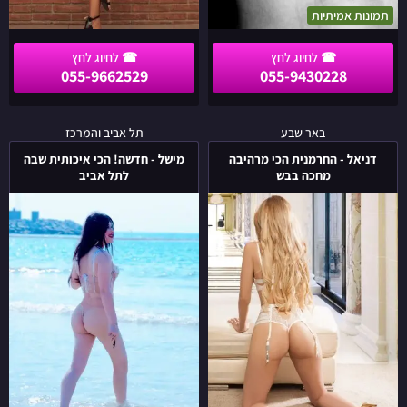
תמונות אמיתיות
055-9662529
055-9430228
דניאל
מישל
באר שבע
תל אביב והמרכז
-
-
דניאל - החרמנית הכי מרהיבה
מישל - חדשה! הכי איכותית שבה
החרמנית
חדשה!
מחכה בבש
לתל אביב
הכי
הכי
מרהיבה
איכותית
מחכה
שבה
בבש
לתל
אביב