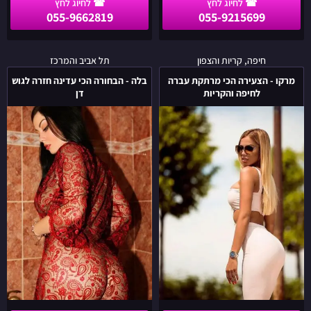
055-9662819
055-9215699
מרקו
בלה
חיפה, קריות והצפון
תל אביב והמרכז
-
-
מרקו - הצעירה הכי מרתקת עברה
בלה - הבחורה הכי עדינה חזרה לגוש
הצעירה
הבחורה
לחיפה והקריות
דן
הכי
הכי
מרתקת
עדינה
עברה
חזרה
לחיפה
לגוש
והקריות
דן