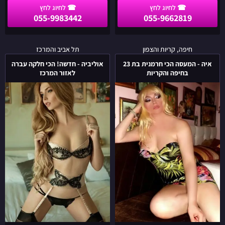
055-9983442
055-9662819
איה
אוליביה
חיפה, קריות והצפון
תל אביב והמרכז
-
-
איה - המעסה הכי חרמנית בת 23
אוליביה - חדשה! הכי חלקה עברה
המעסה
חדשה!
בחיפה והקריות
לאזור המרכז
הכי
הכי
חרמנית
חלקה
בת
עברה
23
לאזור
בחיפה
המרכז
והקריות