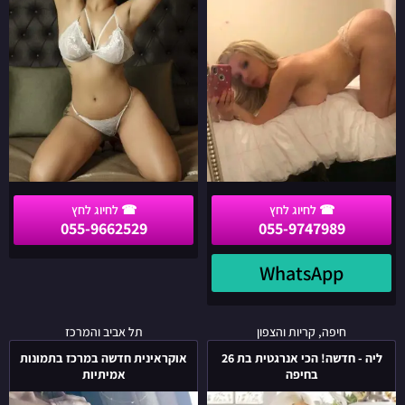
שבע
055-9662529
055-9747989
WhatsApp
ליה
אוקראינית
חיפה, קריות והצפון
תל אביב והמרכז
-
חדשה
ליה - חדשה! הכי אנרגטית בת 26
אוקראינית חדשה במרכז בתמונות
חדשה!
במרכז
בחיפה
אמיתיות
הכי
בתמונות