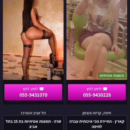
הכי
הכי
חלקה
מרהיבה
באה
בת
לתל
26
אביב
בגוש
והמרכז
דן
תמונות אמיתיות
055-9431070
055-9430228
קארין
שרה
חיפה, קריות והצפון
תל אביב והמרכז
-
-
קארין - התיירת הכי איכותית עברה
שרה - תמונות אמיתיות בת 25 בתל
התיירת
תמונות
לחיפה
אביב