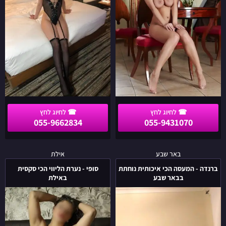
דן
בצפון
הארץ
055-9662834
055-9431070
ברנדה
סופי
באר שבע
אילת
-
-
ברנדה - המעסה הכי איכותית נוחתת
סופי - נערת הליווי הכי סקסית
המעסה
נערת
בבאר שבע
באילת
הכי
הליווי
איכותית
הכי
נוחתת
סקסית
בבאר
באילת