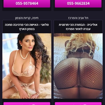
055-9578464
055-9662834
אוליביה
מלאני
תל אביב והמרכז
חיפה, קריות והצפון
-
-
אוליביה - הבחורה הכי חרמנית
מלאני - האישה הכי מרהיבה מחכה
הבחורה
האישה
עברה לאזור המרכז
בצפון הארץ
הכי
הכי
חרמנית
מרהיבה
עברה
מחכה
לאזור
בצפון
המרכז
הארץ