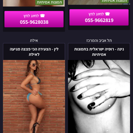
תמונות אמיתיות
תמונות אמיתיות
055-9662819
055-9628038
נינה
לין
תל אביב והמרכז
אילת
-
-
נינה - רוסיה ישראלית בתמונות
לין - הצעירה הכי פצצה מגיעה
רוסיה
הצעירה
אמיתיות
לאילת
ישראלית
הכי
בתמונות
פצצה
אמיתיות
מגיעה
לאילת