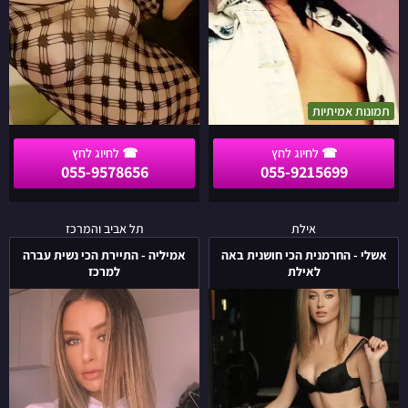
תמונות אמיתיות
055-9578656
055-9215699
אשלי
אמיליה
אילת
תל אביב והמרכז
-
-
אשלי - החרמנית הכי חושנית באה
אמיליה - התיירת הכי נשית עברה
החרמנית
התיירת
לאילת
למרכז
הכי
הכי
חושנית
נשית
באה
עברה
לאילת
למרכז