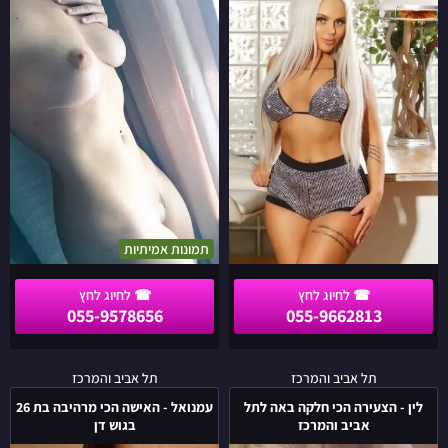
אנרגטית
אמיתיות
בת
26
בחיפה
תמונות אמיתיות
055-9578656
055-9662813
לין
עמנואל
תל אביב והמרכז
תל אביב והמרכז
-
-
לין - הצעירה הכי חלקה באה לתל
עמנואל - האישה הכי מרהיבה בת 26
הצעירה
האישה
אביב והמרכז
בגוש דן