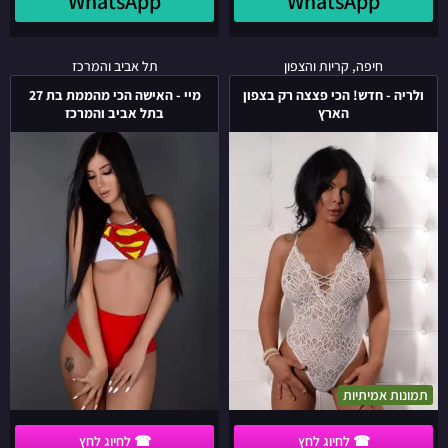
WhatsApp
WhatsApp
ולריה
מיי
חיפה, קריות והצפון
תל אביב והמרכז
-
-
ולריה - חדש! הכי פצצה רק בצפון
מיי - האישה הכי מהממת בת 27
חדש!
האישה
הארץ
בתל אביב והמרכז
הכי
הכי
פצצה
מהממת
רק
בת
בצפון
27
הארץ
בתל
אביב
והמרכז
תמונות אמיתיות