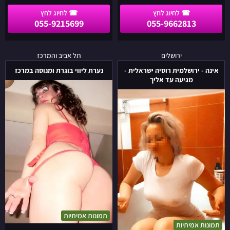
055-9215699
055-9662813
אינה
נערת
ירושלים
תל אביב והמרכז
-
ליווי
אינה - ירושלמית רוסיה ישראלית -
נערת ליווי בוגרת ומנוסה במרכז
ירושלמית
בוגרת
מגיעה עד אליך
רוסיה
ומנוסה
ישראלית
במרכז
-
מגיעה
עד
אליך
תמונות אמיתיות
תמונות אמיתיות