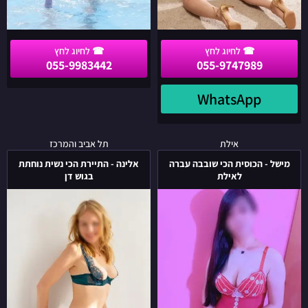
055-9983442
055-9747989
WhatsApp
מישל
אלינה
אילת
תל אביב והמרכז
-
-
מישל - הכוסית הכי שובבה עברה
אלינה - התיירת הכי נשית נוחתת
הכוסית
התיירת
לאילת
בגוש דן
הכי
הכי
שובבה
נשית
עברה
נוחתת
לאילת
בגוש
דן