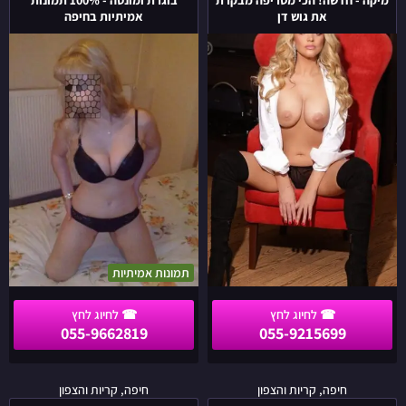
חדשה!
-
את גוש דן
אמיתיות בחיפה
הכי
100%
מטריפה
תמונות
מבקרת
אמיתיות
את
בחיפה
גוש
דן
תמונות אמיתיות
055-9662819
055-9215699
בחורה
פולי
חיפה, קריות והצפון
חיפה, קריות והצפון