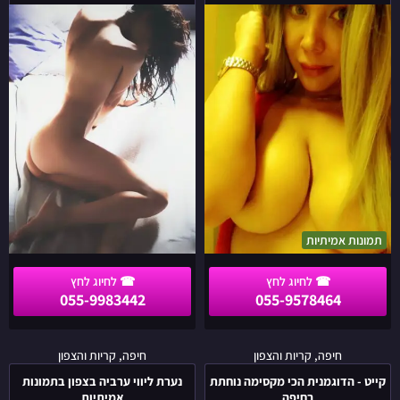
VIP
גדול
הכי
וטבעי
מרתקת
בתמונות
חוזרת
נערות ליווי בתמונות אמיתיות
אמיתיות
למרכז
תמונות אמיתיות
055-9983442
055-9578464
קייט
נערת
חיפה, קריות והצפון
חיפה, קריות והצפון
-
ליווי
קייט - הדוגמנית הכי מקסימה נוחתת
נערת ליווי ערביה בצפון בתמונות
הדוגמנית
ערביה
בחיפה
אמיתיות