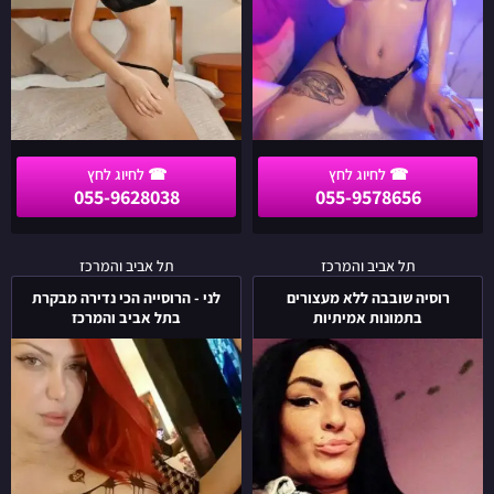
055-9628038
055-9578656
רוסיה
לני
תל אביב והמרכז
תל אביב והמרכז
שובבה
-
רוסיה שובבה ללא מעצורים
לני - הרוסייה הכי נדירה מבקרת
ללא
הרוסייה
בתמונות אמיתיות
בתל אביב והמרכז
מעצורים
הכי
בתמונות
נדירה
אמיתיות
מבקרת
בתל
אביב
והמרכז