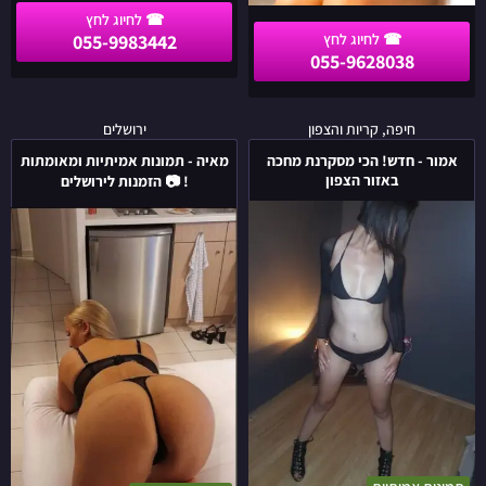
055-9983442
055-9628038
אמור
מאיה
חיפה, קריות והצפון
ירושלים
-
-
אמור - חדש! הכי מסקרנת מחכה
מאיה - תמונות אמיתיות ומאומתות
חדש!
תמונות
באזור הצפון
! 📷 הזמנות לירושלים
הכי
אמיתיות
מסקרנת
ומאומתות
מחכה
!
באזור
📷
הצפון
הזמנות
לירושלים