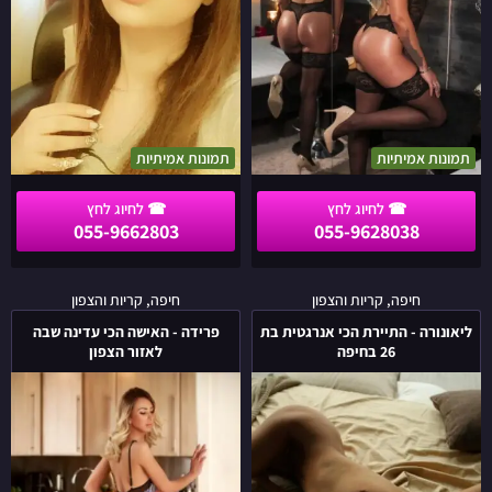
!!!
תמונות אמיתיות
תמונות אמיתיות
055-9662803
055-9628038
ליאונורה
פרידה
חיפה, קריות והצפון
חיפה, קריות והצפון
-
-
ליאונורה - התיירת הכי אנרגטית בת
פרידה - האישה הכי עדינה שבה
התיירת
האישה
26 בחיפה
לאזור הצפון
הכי
הכי
אנרגטית
עדינה
בת
שבה
26
לאזור
בחיפה
הצפון