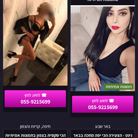
בתל
הכי
אביב
פצצה
בתמונות
שבה
אמיתיות
למרכז
תמונות אמיתיות
055-9215699
055-9215699
נינט
הכי
באר שבע
חיפה, קריות והצפון
-
סקסית
נינט - הצעירה הכי יפה מחכה בבאר
הכי סקסית בצפון בתמונות אמיתיות