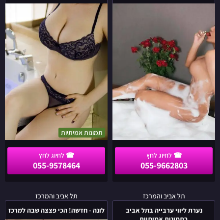
הכי
אמיתיות
איכותית
בת
עברה
25
לחיפה
בתל
אביב
תמונות אמיתיות
055-9578464
055-9662803
נערת
לונה
תל אביב והמרכז
תל אביב והמרכז
ליווי
-
נערת ליווי ערבייה בתל אביב
לונה - חדשה! הכי פצצה שבה למרכז
ערבייה
חדשה!
בתמונות אמיתיות