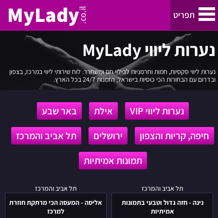
MyLady
.co.il
תפריט
נערות ליווי MyLady
נערות ליווי
נערות ליווי סקסיות, חמות וחרמניות לבילוי חם ומשחרר. לוח שירותי ליווי במרכז, בצפון
נערות ליווי בתל אביב והמרכז
ובדרום עם הבחורות הכי כוסיות בישראל, הזמנות 24/7 בכל הארץ.
נערות ליווי בחיפה, קריות והצפון
נערות ליווי VIP
אילת
באר שבע
ירושלים
חיפה, קריות והצפון
ירושלים
תל אביב והמרכז
תמונות אמיתיות
נערות ליווי באילת
נינה
אליסה
תל אביב והמרכז
תל אביב והמרכז
באר שבע
-
-
נינה - חזה גדול וטבעי בתמונות
אליסה - המעסה הכי מרתקת חוזרת
חזה
המעסה
אמיתיות
למרכז