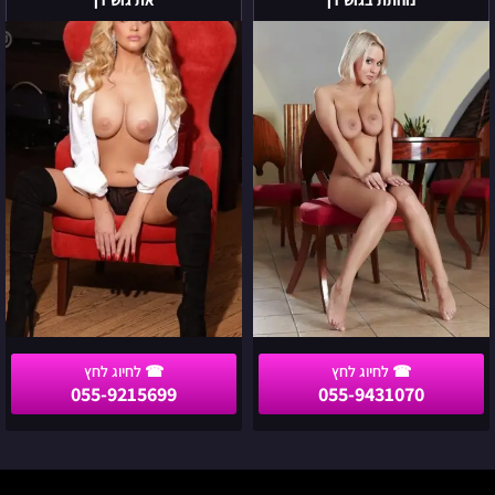
הסטודנטית
חדשה!
נוחתת בגוש דן
את גוש דן
הכי
הכי
איכותית
מטריפה
נוחתת
מבקרת
בגוש
את
דן
גוש
דן
055-9215699
055-9431070