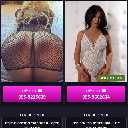
הכי
הכי
פצצה
חרמנית
רק
עברה
בצפון
לאזור
הארץ
המרכז
תמונות אמיתיות
055-9215699
055-9662834
אנני
מיקה
תל אביב והמרכז
תל אביב והמרכז
-
-
אנני - הסטודנטית הכי איכותית
מיקה - חדשה! הכי מטריפה מבקרת