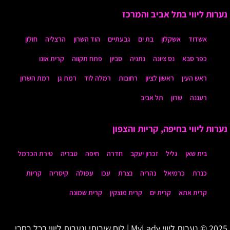
נערות ליווי בתל אביב והמרכז
אשדוד
אשקלון
בת ים
גבעתיים
הוד השרון
הרצליה
חולון
כפר סבא
נס ציונה
נתניה
סביון
פתח תקווה
קרית אונו
ראש העין
ראשון לציון
רחובות
רמלה לוד
רמת גן
רמת השרון
רעננה
שרון
תל אביב
נערות ליווי בחיפה, קריות והצפון
בית שאן
גליל
זכרון יעקב
חדרה
חיפה
טבריה
טירת הכרמל
כנרת
כרמיאל
נהריה
נצרת
עכו
עפולה
קיסריה
קריות
קרית אתא
קרית ים
קרית מוצקין
קרית שמונה
2025 © נערות ליווי MyLady | לוח שירותי ונערות ליווי בכל רחבי