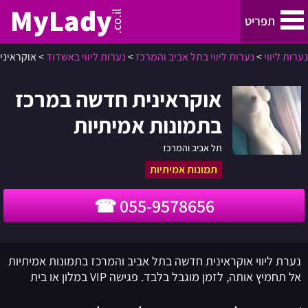
MyLady
.co.il
תפריט
נערות ליווי
>
נערות ליווי בתל אביב והמרכז
>
נערות ליווי באשדוד
>
אוקראיני
נערות ליווי
אוקראינית חדשה במרכז
נערות ליווי בתל אביב והמרכז
בתמונות אמיתיות
נערות ליווי בחיפה, קריות והצפון
תל אביב והמרכז
תמונות אמיתיות
ירושלים
055-9578656
נערות ליווי באילת
נערת ליווי אוקראינית חדשה בתל אביב והמרכז בתמונות אמיתיות
באר שבע
אל תחמיץ אותה, לזמן מוגבל בלבד. פגישה VIP במלון או בית