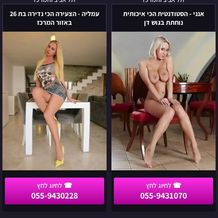
אנני
עמליה
-
-
אנני - הסטודנטית הכי איכותית
עמליה - הצעירה הכי נדירה בת 26
הסטודנטית
הצעירה
נוחתת בגוש דן
באזור המרכז
הכי
הכי
איכותית
נדירה
נוחתת
בת
בגוש
26
דן
באזור
המרכז
055-9430228
055-9431070