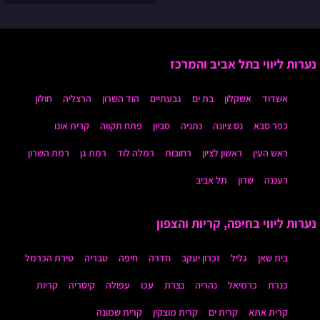
נערות ליווי בתל אביב והמרכז
אשדוד
אשקלון
בת ים
גבעתיים
הוד השרון
הרצליה
חולון
כפר סבא
נס ציונה
נתניה
סביון
פתח תקווה
קרית אונו
ראש העין
ראשון לציון
רחובות
רמלה לוד
רמת גן
רמת השרון
רעננה
שרון
תל אביב
נערות ליווי בחיפה, קריות והצפון
בית שאן
גליל
זכרון יעקב
חדרה
חיפה
טבריה
טירת הכרמל
כנרת
כרמיאל
נהריה
נצרת
עכו
עפולה
קיסריה
קריות
קרית אתא
קרית ים
קרית מוצקין
קרית שמונה