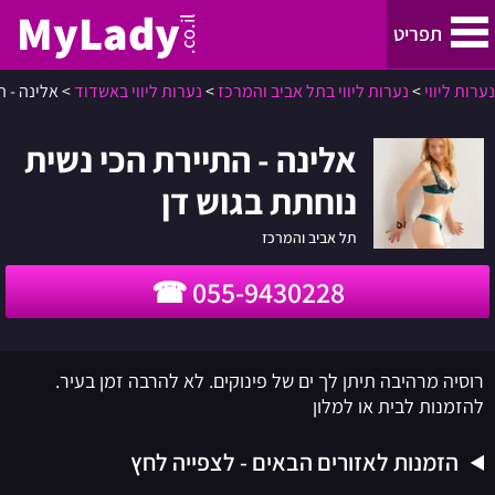
MyLady
.co.il
תפריט
נערות ליווי
>
נערות ליווי בתל אביב והמרכז
>
נערות ליווי באשדוד
>
אלינה - ה
נערות ליווי
אלינה - התיירת הכי נשית
נערות ליווי בתל אביב והמרכז
נוחתת בגוש דן
נערות ליווי בחיפה, קריות והצפון
תל אביב והמרכז
055-9430228
ירושלים
נערות ליווי באילת
רוסיה מרהיבה תיתן לך ים של פינוקים. לא להרבה זמן בעיר.
להזמנות לבית או למלון
באר שבע
הזמנות לאזורים הבאים - לצפייה לחץ