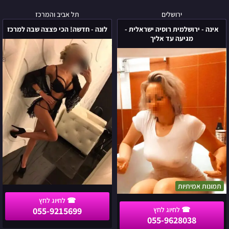
אינה
לונה
ירושלים
תל אביב והמרכז
-
-
אינה - ירושלמית רוסיה ישראלית -
לונה - חדשה! הכי פצצה שבה למרכז
ירושלמית
חדשה!
מגיעה עד אליך
רוסיה
הכי
ישראלית
פצצה
-
שבה
מגיעה
למרכז
עד
אליך
תמונות אמיתיות
055-9215699
055-9628038