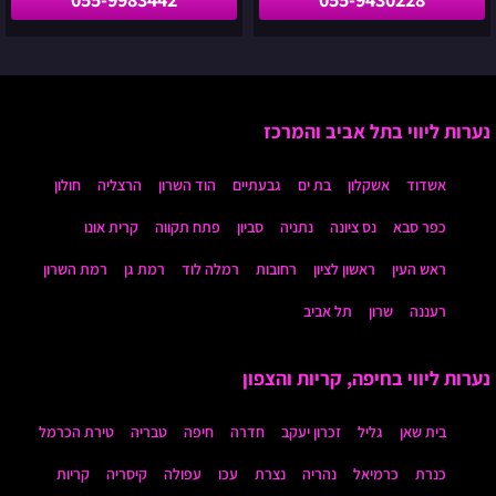
נערות ליווי בתל אביב והמרכז
אשדוד
אשקלון
בת ים
גבעתיים
הוד השרון
הרצליה
חולון
כפר סבא
נס ציונה
נתניה
סביון
פתח תקווה
קרית אונו
ראש העין
ראשון לציון
רחובות
רמלה לוד
רמת גן
רמת השרון
רעננה
שרון
תל אביב
נערות ליווי בחיפה, קריות והצפון
בית שאן
גליל
זכרון יעקב
חדרה
חיפה
טבריה
טירת הכרמל
כנרת
כרמיאל
נהריה
נצרת
עכו
עפולה
קיסריה
קריות