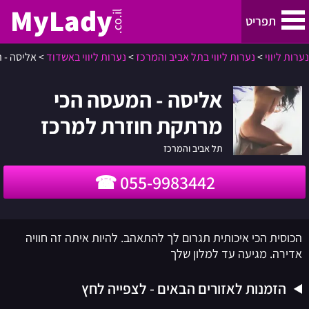
MyLady
.co.il
תפריט
נערות ליווי
>
נערות ליווי בתל אביב והמרכז
>
נערות ליווי באשדוד
>
אליסה - 
נערות ליווי
אליסה - המעסה הכי
נערות ליווי בתל אביב והמרכז
מרתקת חוזרת למרכז
נערות ליווי בחיפה, קריות והצפון
תל אביב והמרכז
055-9983442
ירושלים
נערות ליווי באילת
הכוסית הכי איכותית תגרום לך להתאהב. להיות איתה זה חוויה
אדירה. מגיעה עד למלון שלך
באר שבע
הזמנות לאזורים הבאים - לצפייה לחץ