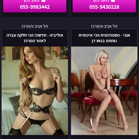
055-9983442
055-9430228
אנני
אוליביה
תל אביב והמרכז
תל אביב והמרכז
-
-
אנני - הסטודנטית הכי איכותית
אוליביה - חדשה! הכי חלקה עברה
הסטודנטית
חדשה!
נוחתת בגוש דן
לאזור המרכז
הכי
הכי
איכותית
חלקה
נוחתת
עברה
בגוש
לאזור
דן
המרכז