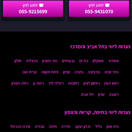
055-9215699
055-9431070
נערות ליווי בתל אביב והמרכז
אשדוד
אשקלון
בת ים
גבעתיים
הוד השרון
הרצליה
חולון
כפר סבא
נס ציונה
נתניה
סביון
פתח תקווה
קרית אונו
ראש העין
ראשון לציון
רחובות
רמלה לוד
רמת גן
רמת השרון
רעננה
שרון
תל אביב
נערות ליווי בחיפה, קריות והצפון
בית שאן
גליל
זכרון יעקב
חדרה
חיפה
טבריה
טירת הכרמל