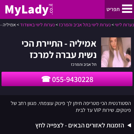
MyLady
.co.il
תפריט
נערות ליווי
>
נערות ליווי בתל אביב והמרכז
>
נערות ליווי באשדוד
>
אמיליה -
נערות ליווי
אמיליה - התיירת הכי
נערות ליווי בתל אביב והמרכז
נשית עברה למרכז
נערות ליווי בחיפה, קריות והצפון
תל אביב והמרכז
055-9430228
ירושלים
נערות ליווי באילת
הסטודנטית הכי מטריפה תיתן לך פינוק עוצמתי. מגוון רחב של
פינוקים. שירות VIP עד לבית
באר שבע
הזמנות לאזורים הבאים - לצפייה לחץ