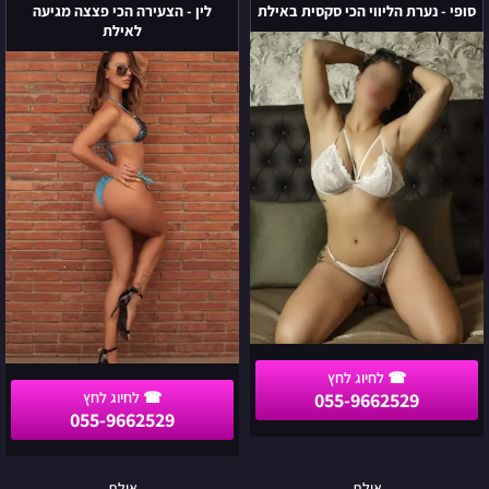
-
-
סופי - נערת הליווי הכי סקסית באילת
לין - הצעירה הכי פצצה מגיעה
נערת
הצעירה
לאילת
הליווי
הכי
הכי
פצצה
סקסית
מגיעה
באילת
לאילת
055-9662529
055-9662529
אילת
אילת