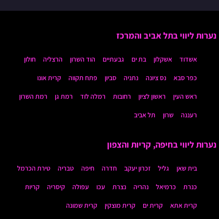
נערות ליווי בתל אביב והמרכז
אשדוד
אשקלון
בת ים
גבעתיים
הוד השרון
הרצליה
חולון
כפר סבא
נס ציונה
נתניה
סביון
פתח תקווה
קרית אונו
ראש העין
ראשון לציון
רחובות
רמלה לוד
רמת גן
רמת השרון
רעננה
שרון
תל אביב
נערות ליווי בחיפה, קריות והצפון
בית שאן
גליל
זכרון יעקב
חדרה
חיפה
טבריה
טירת הכרמל
כנרת
כרמיאל
נהריה
נצרת
עכו
עפולה
קיסריה
קריות
קרית אתא
קרית ים
קרית מוצקין
קרית שמונה