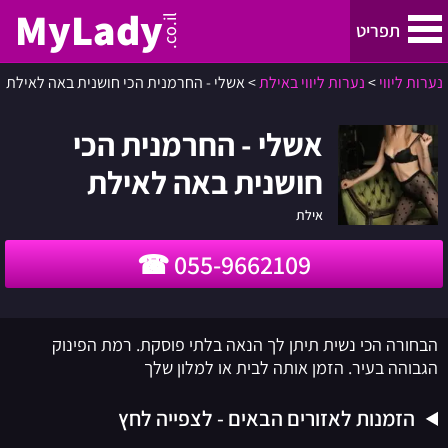
MyLady
.co.il
תפריט
נערות ליווי
>
נערות ליווי באילת
>
אשלי - החרמנית הכי חושנית באה לאילת
נערות ליווי
אשלי - החרמנית הכי
נערות ליווי בתל אביב והמרכז
חושנית באה לאילת
נערות ליווי בחיפה, קריות והצפון
אילת
055-9662109
ירושלים
נערות ליווי באילת
הבחורה הכי נשית תיתן לך הנאה בלתי פוסקת. רמת הפינוק
הגבוהה בעיר. הזמן אותה לבית או למלון שלך
באר שבע
הזמנות לאזורים הבאים - לצפייה לחץ