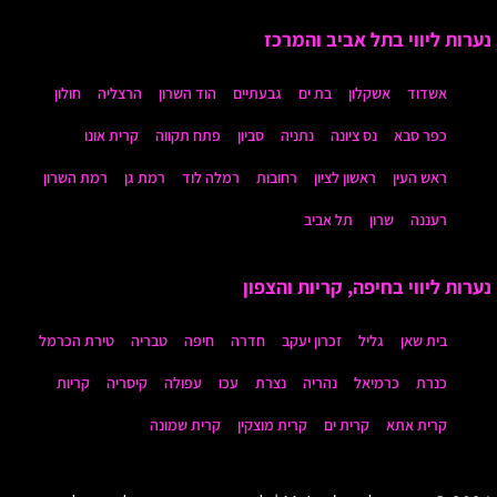
נערות ליווי בתל אביב והמרכז
אשדוד
אשקלון
בת ים
גבעתיים
הוד השרון
הרצליה
חולון
כפר סבא
נס ציונה
נתניה
סביון
פתח תקווה
קרית אונו
ראש העין
ראשון לציון
רחובות
רמלה לוד
רמת גן
רמת השרון
רעננה
שרון
תל אביב
נערות ליווי בחיפה, קריות והצפון
בית שאן
גליל
זכרון יעקב
חדרה
חיפה
טבריה
טירת הכרמל
כנרת
כרמיאל
נהריה
נצרת
עכו
עפולה
קיסריה
קריות
קרית אתא
קרית ים
קרית מוצקין
קרית שמונה