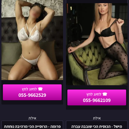
הכי
הליווי
חושנית
הכי
באה
סקסית
לאילת
באילת
055-9662529
055-9662109
מישל
פרומה
אילת
אילת
-
-
מישל - הכוסית הכי שובבה עברה
פרומה - הרוסייה הכי מרהיבה נוחתת