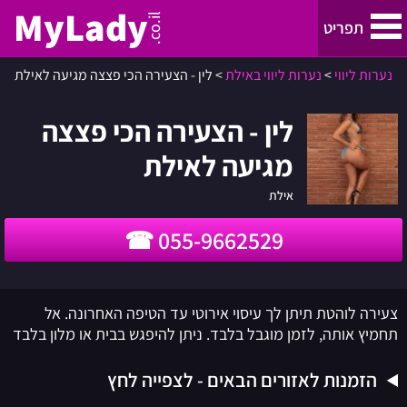
MyLady
.co.il
תפריט
נערות ליווי
>
נערות ליווי באילת
>
לין - הצעירה הכי פצצה מגיעה לאילת
נערות ליווי
לין - הצעירה הכי פצצה
נערות ליווי בתל אביב והמרכז
מגיעה לאילת
נערות ליווי בחיפה, קריות והצפון
אילת
055-9662529
ירושלים
נערות ליווי באילת
צעירה לוהטת תיתן לך עיסוי אירוטי עד הטיפה האחרונה. אל
תחמיץ אותה, לזמן מוגבל בלבד. ניתן להיפגש בבית או מלון בלבד
באר שבע
הזמנות לאזורים הבאים - לצפייה לחץ