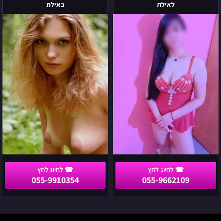
הכוסית
הרוסייה
לאילת
באילת
הכי
הכי
שובבה
מרהיבה
עברה
נוחתת
לאילת
באילת
055-9910354
055-9662109