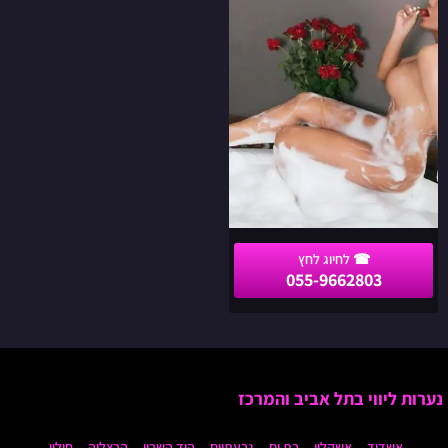
עברה
לחיפה
055-9662803
נערות ליווי בתל אביב והמרכז
אשדוד
אשקלון
בת ים
גבעתיים
הוד השרון
הרצליה
חולון