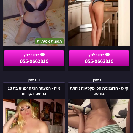
תמונות אמיתיות
055-9662819
055-9662819
קייט
איה
בית שאן
בית שאן
-
-
קייט - הדוגמנית הכי מקסימה נוחתת
איה - המעסה הכי חרמנית בת 23
הדוגמנית
המעסה
בחיפה
בחיפה והקריות
הכי
הכי
מקסימה
חרמנית
נוחתת
בת
בחיפה
23
בחיפה