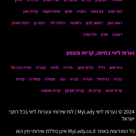
כפר סבא
נס ציונה
נתניה
סביון
פתח תקווה
קרית אונו
ראש העין
ראשון לציון
רחובות
רמלה לוד
רמת גן
רמת השרון
רעננה
שרון
תל אביב
נערות ליווי בחיפה, קריות והצפון
בית שאן
גליל
זכרון יעקב
חדרה
חיפה
טבריה
טירת הכרמל
כנרת
כרמיאל
נהריה
נצרת
עכו
עפולה
קיסריה
קריות
קרית אתא
קרית ים
קרית מוצקין
קרית שמונה
2024 © נערות ליווי MyLady | לוח שירותי ונערות ליווי בכל רחבי
ישראל
כל המודעות באתר MyLady.co.il אינן כוללת שירותי מין ו/או