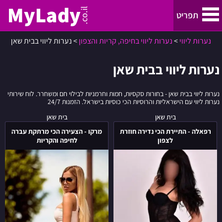
MyLady
.co.il
תפריט
נערות ליווי
>
נערות ליווי בחיפה, קריות והצפון
>
נערות ליווי בבית שאן
נערות ליווי
נערות ליווי בבית שאן
נערות ליווי בתל אביב והמרכז
נערות ליווי בבית שאן - בחורות סקסיות, חמות וחרמניות לבילוי חם ומשחרר. לוח שירותי
נערות ליווי עם הישראליות והרוסיות הכי כוסיות בישראל. הזמנות 24/7
נערות ליווי בחיפה, קריות והצפון
רפאלה
מרקו
בית שאן
בית שאן
-
-
רפאלה - התיירת הכי נדירה חוזרת
מרקו - הצעירה הכי מרתקת עברה
ירושלים
התיירת
הצעירה
לצפון
לחיפה והקריות
הכי
הכי
נדירה
מרתקת
נערות ליווי באילת
חוזרת
עברה
לצפון
לחיפה
באר שבע
והקריות