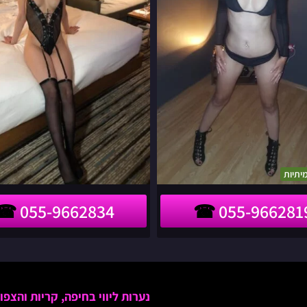
יתיות
055-9662834
055-966281
נערות ליווי בחיפה, קריות והצפון