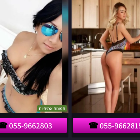
שבה
אמיתיות
לאזור
הצפון
תמונות אמיתיות
055-9662803
055-966281