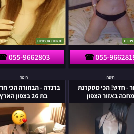
יתיות
תמונות אמיתיות
055-9662803
055-966281
אמור
ברנדה
חיפה
חיפה
-
-
 - חדש! הכי מסקרנת
ברנדה - הבחורה הכי חר
חדש!
הבחורה
חכה באזור הצפון
בת 26 בצפון הארץ
הכי
הכי
מסקרנת
חרמנית
מחכה
בת
באזור
26
הצפון
בצפון
הארץ