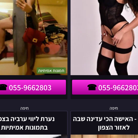
תמונות אמיתיות
055-9662803
055-966280
פרידה
נערת
חיפה
חיפה
-
ליווי
- האישה הכי עדינה שבה
נערת ליווי ערביה בצפ
האישה
ערביה
לאזור הצפון
בתמונות אמיתיות
הכי
בצפון
עדינה
בתמונות