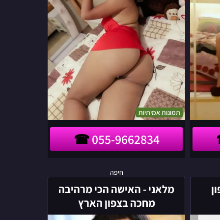
תמונות אמיתיות
055-9662834
מלאני
חיפה
-
ון
מלאני - האישה הכי מרהיבה
האישה
מחכה בצפון הארץ
הכי
מרהיבה