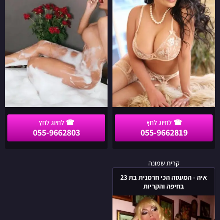
בצפון
לחיפה
הארץ
055-9662803
055-9662819
איה
קרית שמונה
-
איה - המעסה הכי חרמנית בת 23
המעסה
בחיפה והקריות
הכי
חרמנית