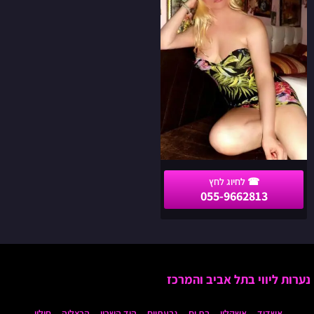
בת
23
בחיפה
והקריות
055-9662813
נערות ליווי בתל אביב והמרכז
אשדוד
אשקלון
בת ים
גבעתיים
הוד השרון
הרצליה
חולון