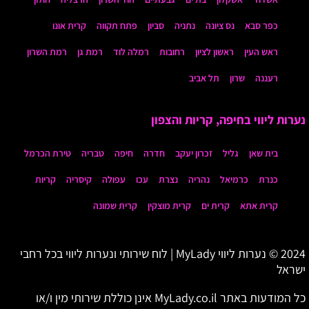
כפר סבא
נס ציונה
נתניה
סביון
פתח תקווה
קרית אונו
ראש העין
ראשון לציון
רחובות
רמלה לוד
רמת גן
רמת השרון
רעננה
שרון
תל אביב
נערות ליווי בחיפה, קריות והצפון
בית שאן
גליל
זכרון יעקב
חדרה
חיפה
טבריה
טירת הכרמל
כנרת
כרמיאל
נהריה
נצרת
עכו
עפולה
קיסריה
קריות
קרית אתא
קרית ים
קרית מוצקין
קרית שמונה
2024 © נערות ליווי MyLady | לוח שירותי ונערות ליווי בכל רחבי
ישראל
כל המודעות באתר MyLady.co.il אינן כוללת שירותי מין ו/או