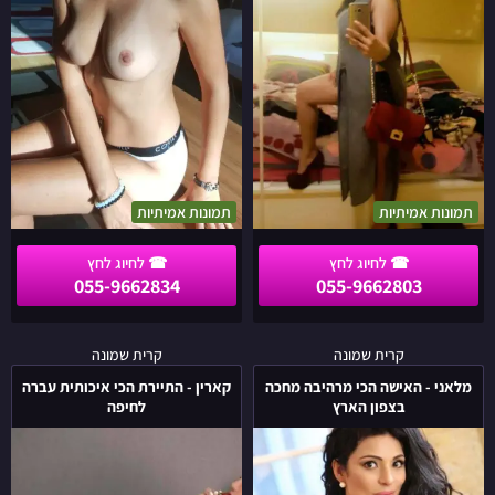
25
בצפון
הארץ
תמונות אמיתיות
תמונות אמיתיות
055-9662834
055-9662803
מלאני
קארין
קרית שמונה
קרית שמונה
-
-
מלאני - האישה הכי מרהיבה מחכה
קארין - התיירת הכי איכותית עברה
האישה
התיירת
בצפון הארץ
לחיפה
הכי
הכי
מרהיבה
איכותית
מחכה
עברה