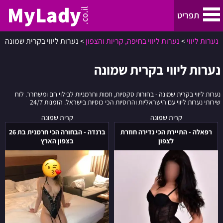
MyLady
.co.il
תפריט
נערות ליווי
>
נערות ליווי בחיפה, קריות והצפון
>
נערות ליווי בקרית שמונה
נערות ליווי
נערות ליווי בקרית שמונה
נערות ליווי בתל אביב והמרכז
נערות ליווי בקרית שמונה - בחורות סקסיות, חמות וחרמניות לבילוי חם ומשחרר. לוח
שירותי נערות ליווי עם הישראליות והרוסיות הכי כוסיות בישראל. הזמנות 24/7
נערות ליווי בחיפה, קריות והצפון
רפאלה
ברנדה
קרית שמונה
קרית שמונה
-
-
רפאלה - התיירת הכי נדירה חוזרת
ברנדה - הבחורה הכי חרמנית בת 26
ירושלים
התיירת
הבחורה
לצפון
בצפון הארץ
הכי
הכי
נדירה
חרמנית
נערות ליווי באילת
חוזרת
בת
לצפון
26
באר שבע
בצפון
הארץ