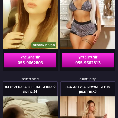
בחיפה
תמונות אמיתיות
055-9662803
055-9662813
פרידה
ליאונורה
קרית שמונה
קרית שמונה
-
-
פרידה - האישה הכי עדינה שבה
ליאונורה - התיירת הכי אנרגטית בת
האישה
התיירת
לאזור הצפון
26 בחיפה
הכי
הכי
עדינה
אנרגטית
שבה
בת
לאזור
26