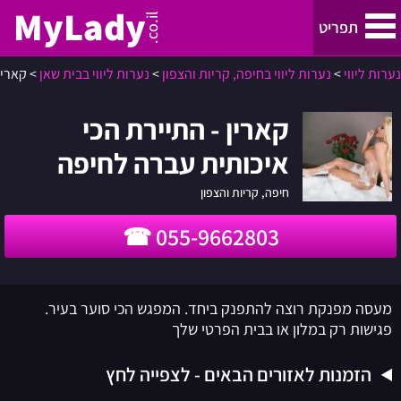
MyLady
.co.il
תפריט
נערות ליווי
>
נערות ליווי בחיפה, קריות והצפון
>
נערות ליווי בבית שאן
>
קארין
נערות ליווי
קארין - התיירת הכי
נערות ליווי בתל אביב והמרכז
איכותית עברה לחיפה
נערות ליווי בחיפה, קריות והצפון
חיפה, קריות והצפון
055-9662803
ירושלים
נערות ליווי באילת
מעסה מפנקת רוצה להתפנק ביחד. המפגש הכי סוער בעיר.
פגישות רק במלון או בבית הפרטי שלך
באר שבע
הזמנות לאזורים הבאים - לצפייה לחץ