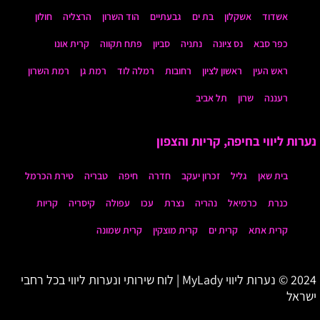
אשדוד
אשקלון
בת ים
גבעתיים
הוד השרון
הרצליה
חולון
כפר סבא
נס ציונה
נתניה
סביון
פתח תקווה
קרית אונו
ראש העין
ראשון לציון
רחובות
רמלה לוד
רמת גן
רמת השרון
רעננה
שרון
תל אביב
נערות ליווי בחיפה, קריות והצפון
בית שאן
גליל
זכרון יעקב
חדרה
חיפה
טבריה
טירת הכרמל
כנרת
כרמיאל
נהריה
נצרת
עכו
עפולה
קיסריה
קריות
קרית אתא
קרית ים
קרית מוצקין
קרית שמונה
2024 © נערות ליווי MyLady | לוח שירותי ונערות ליווי בכל רחבי
ישראל