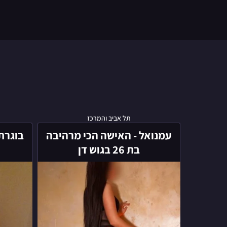
עמנואל
תל אביב והמרכז
-
עמנואל - האישה הכי מרהיבה
האישה
בת 26 בגוש דן
הכי
מרהיבה
בת
26
בגוש
דן