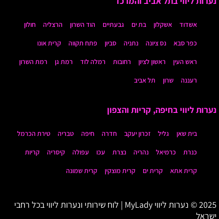
נערות ליווי בתל אביב והמרכז
אשדוד
אשקלון
בת ים
גבעתיים
הוד השרון
הרצליה
חולון
כפר סבא
נס ציונה
נתניה
סביון
פתח תקווה
קרית אונו
ראש העין
ראשון לציון
רחובות
רמלה לוד
רמת גן
רמת השרון
רעננה
שרון
תל אביב
נערות ליווי בחיפה, קריות והצפון
בית שאן
גליל
זכרון יעקב
חדרה
חיפה
טבריה
טירת הכרמל
כנרת
כרמיאל
נהריה
נצרת
עכו
עפולה
קיסריה
קריות
קרית אתא
קרית ים
קרית מוצקין
קרית שמונה
2025 © נערות ליווי MyLady | לוח שירותי ונערות ליווי בכל רחבי
ישראל