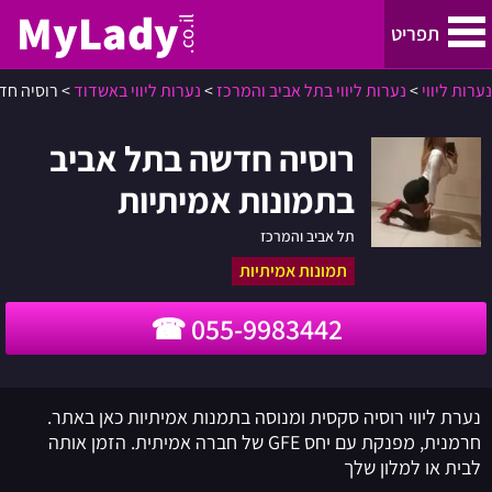
MyLady
.co.il
תפריט
נערות ליווי
>
נערות ליווי בתל אביב והמרכז
>
נערות ליווי באשדוד
>
רוסיה חד
נערות ליווי
רוסיה חדשה בתל אביב
נערות ליווי בתל אביב והמרכז
בתמונות אמיתיות
נערות ליווי בחיפה, קריות והצפון
תל אביב והמרכז
תמונות אמיתיות
ירושלים
055-9983442
נערות ליווי באילת
נערת ליווי רוסיה סקסית ומנוסה בתמנות אמיתיות כאן באתר.
באר שבע
חרמנית, מפנקת עם יחס GFE של חברה אמיתית. הזמן אותה
לבית או למלון שלך