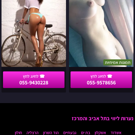
23
באזור
המרכז
תמונות אמיתיות
055-9430228
055-9578656
נערות ליווי בתל אביב והמרכז
אשדוד
אשקלון
בת ים
גבעתיים
הוד השרון
הרצליה
חולון