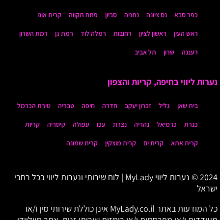
כפר סבא
נס ציונה
נתניה
סביון
פתח תקווה
קרית אונו
ראש העין
ראשון לציון
רחובות
רמלה לוד
רמת גן
רמת השרון
רעננה
שרון
תל אביב
נערות ליווי בחיפה, קריות והצפון
בית שאן
גליל
זכרון יעקב
חדרה
חיפה
טבריה
טירת הכרמל
כנרת
כרמיאל
נהריה
נצרת
עכו
עפולה
קיסריה
קריות
קרית אתא
קרית ים
קרית מוצקין
קרית שמונה
2024 © נערות ליווי MyLady | לוח שירותי ונערות ליווי בכל רחבי
ישראל
כל המודעות באתר MyLady.co.il אינן כוללת שירותי מין ו/או
מעודדות ו/או מפרסמות ו/או רומזות שירותי זנות. אתר מייליידי