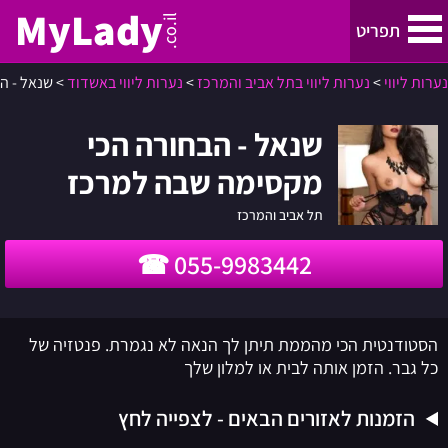
MyLady
.co.il
תפריט
נערות ליווי
>
נערות ליווי בתל אביב והמרכז
>
נערות ליווי באשדוד
>
שנאל - ה
נערות ליווי
שנאל - הבחורה הכי
נערות ליווי בתל אביב והמרכז
מקסימה שבה למרכז
נערות ליווי בחיפה, קריות והצפון
תל אביב והמרכז
055-9983442
ירושלים
נערות ליווי באילת
הסטודנטית הכי מהממת תיתן לך הנאה לא נגמרת. פנטזיה של
כל גבר. הזמן אותה לבית או למלון שלך
באר שבע
הזמנות לאזורים הבאים - לצפייה לחץ